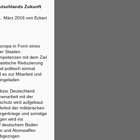
utschlands Zukunft
1. März 2016 von Eckart
Europa in Form eines
r Staaten.
ompetenzen mit dem Ziel
rastische Reduzierung
d politisch einmal
rd es zur Mitarbeit und
eingeladen.
(bzw. Deutschland
menarbeit mit der
schutz wird aufgebaut
erbot der militärischen
rgerkriege und sonstige
gen wird ins
f deutschem Boden
en und Atomwaffen
abgezogen.