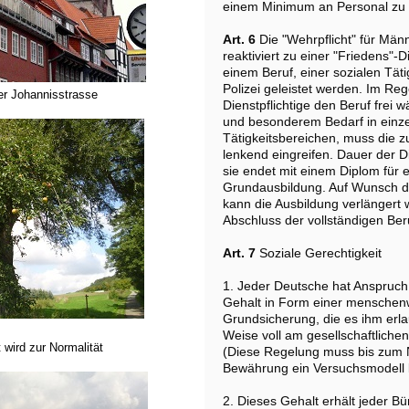
einem Minimum an Personal zu 
Art. 6
Die "Wehrpflicht" für Män
reaktiviert zu einer "Friedens"-D
einem Beruf, einer sozialen Täti
Polizei geleistet werden. Im Reg
er Johannisstrasse
Dienstpflichtige den Beruf frei
und besonderem Bedarf in einz
Tätigkeitsbereichen, muss die 
lenkend eingreifen. Dauer der D
sie endet mit einem Diplom für e
Grundausbildung. Auf Wunsch de
kann die Ausbildung verlängert
Abschluss der vollständigen Ber
Art. 7
Soziale Gerechtigkeit
1. Jeder Deutsche hat Anspruch
Gehalt in Form einer menschen
Grundsicherung, die es ihm erla
Weise voll am gesellschaftliche
 wird zur Normalität
(Diese Regelung muss bis zum 
Bewährung ein Versuchsmodell b
2. Dieses Gehalt erhält jeder B