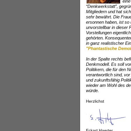
eine
“Denkwerkstatt”, gegrün
Mitgliedern und hat si
sehr bewährt. Die Frau
ersonnen haben, ist so 
unvorstellbar in dieser
Vorstellungen eigentlic
gehörten. Konsequente
in ganz realistischer E
"Phantastische Demok
In der Spalte rechts be
Denkmodell. Es soll vor
Politikern, die für den
verantwortlich sind, vor
und zukunftsfähig Polit
wieder am Wohl des deu
würde.
Herzlichst
Eckart Haerter