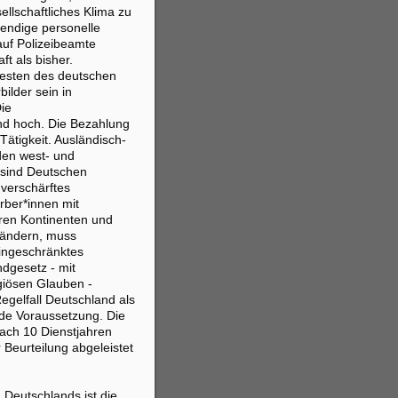
llschaftliches Klima zu
wendige personelle
auf Polizeibeamte
ft als bisher.
esten des deutschen
ilder sein in
ie
nd hoch. Die Bezahlung
Tätigkeit. Ausländisch-
en west- und
sind Deutschen
n verschärftes
rber*innen mit
ren Kontinenten und
Ländern, muss
eingeschränktes
dgesetz - mit
giösen Glauben -
Regelfall Deutschland als
de Voraussetzung. Die
ach 10 Dienstjahren
 Beurteilung abgeleistet
Deutschlands ist die