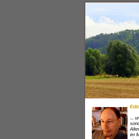
Edit
... 
sond
Alte
im M