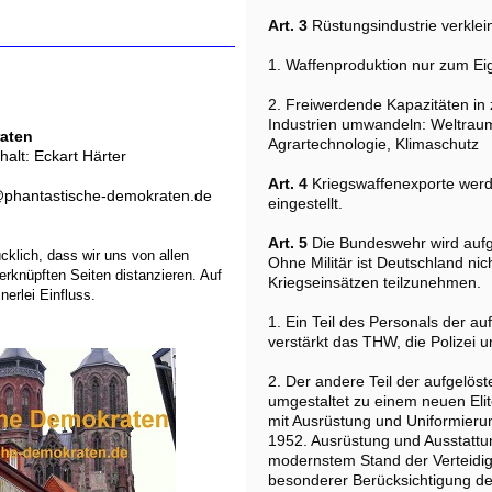
Art. 3
Rüstungsindustrie verklei
1. Waffenproduktion nur zum Ei
2. Freiwerdende Kapazitäten in 
Industrien umwandeln: Weltrau
aten
Agrartechnologie, Klimaschutz
halt: Eckart Härter
Art. 4
Kriegswaffenexporte werd
r@phantastische-demokraten.de
eingestellt.
Art. 5
Die Bundeswehr wird aufg
ücklich, dass wir uns von allen
Ohne Militär ist Deutschland nic
 verknüpften Seiten distanzieren. Auf
Kriegseinsätzen teilzunehmen.
nerlei Einfluss.
1. Ein Teil des Personals der a
verstärkt das THW, die Polizei 
2. Der andere Teil der aufgelös
umgestaltet zu einem neuen El
mit Ausrüstung und Uniformierung
1952. Ausrüstung und Ausstattu
modernstem Stand der Verteidig
besonderer Berücksichtigung de