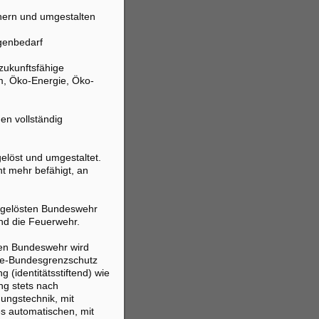
nern und umgestalten
genbedarf
zukunftsfähige
m, Öko-Energie, Öko-
en vollständig
elöst und umgestaltet.
ht mehr befähigt, an
ufgelösten Bundeswehr
und die Feuerwehr.
ten Bundeswehr wird
ite-Bundesgrenzschutz
 (identitätsstiftend) wie
ng stets nach
ungstechnik, mit
s automatischen, mit