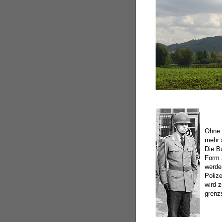
Ohne 
mehr 
Die Bu
Form a
werde
Poliz
wird 
grenz­