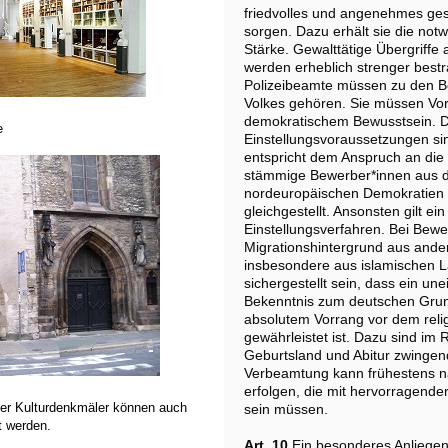
friedvolles und angenehmes gese
sorgen. Dazu erhält sie die not
Stärke. Gewalttätige Übergriffe 
werden erheblich strenger bestra
Polizeibeamte müssen zu den B
Volkes gehören. Sie müssen Vorb
demokratischem Bewusstsein. D
e
Einstellungsvoraussetzungen si
entspricht dem Anspruch an die 
stämmige Bewerber*innen aus d
nordeuropäischen Demokratien 
gleichgestellt. Ansonsten gilt ei
Einstellungsverfahren. Bei Bewe
Migrationshintergrund aus ande
insbesondere aus islamischen 
sichergestellt sein, dass ein un
Bekenntnis zum deutschen Grun
absolutem Vorrang vor dem reli
gewährleistet ist. Dazu sind im 
Geburtsland und Abitur zwingen
Verbeamtung kann frühestens n
erfolgen, die mit hervorragender
cher Kulturdenkmäler können auch
sein müssen.
t werden.
Art. 10
Ein besonderes Anliegen 