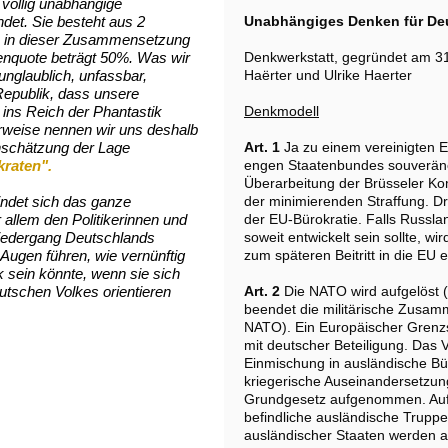
 völlig unabhängige
det. Sie besteht aus 2
Unabhängiges Denken für De
ch in dieser Zusammensetzung
en­quote beträgt 50%. Was wir
Denkwerkstatt, gegründet am 3
unglaublich, unfassbar,
Haërter und Ulrike Haerter
 Republik, dass unsere
h ins Reich der Phantastik
Denkmodell
rweise nennen wir uns deshalb
inschätzung der Lage
Art. 1
Ja zu einem vereinigten 
raten".
engen Staatenbundes souveräne
Überarbeitung der Brüsseler K
findet sich das ganze
der minimierenden Straffung. D
 allem den Politikerinnen und
der EU-Bürokratie. Falls Russlan
 Niedergang Deutschlands
soweit entwickelt sein sollte, wi
 Augen führen, wie vernünftig
zum späteren Beitritt in die EU 
ik sein könnte, wenn sie sich
tschen Volkes orientieren
Art. 2
Die NATO wird aufgelöst 
beendet die militärische Zusam
NATO). Ein Europäischer Grenz
mit deutscher Beteiligung. Das V
Einmischung in ausländische Bü
kriegerische Auseinandersetzun
Grundgesetz aufgenommen. Au
befindliche ausländische Trupp
ausländischer Staaten werden 