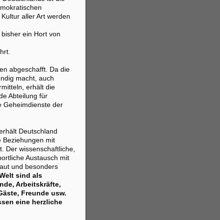
emokratischen
Kultur aller Art werden
bisher ein Hort von
hrt.
n abgeschafft. Da die
endig macht, auch
itteln, erhält die
e Abteilung für
e Geheimdienste der
erhält Deutschland
e Beziehungen mit
. Der wissenschaftliche,
portliche Austausch mit
baut und besonders
Welt sind als
de, Arbeitskräfte,
 Gäste, Freunde usw.
ssen eine herzliche