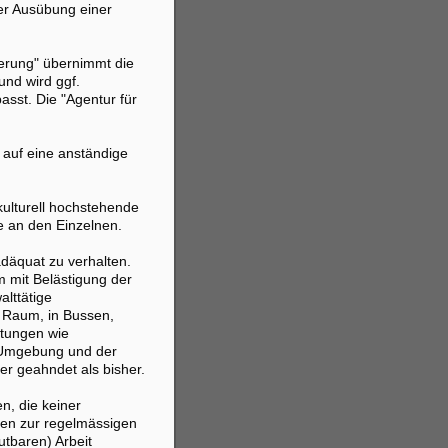
er Ausübung einer
erung" übernimmt die
und wird ggf.
sst. Die "Agentur für
 auf eine anständige
kulturell hochstehende
e an den Einzelnen.
adäquat zu verhalten.
m mit Belästigung der
lttätige
n Raum, in Bussen,
ltungen wie
r Umgebung und der
er geahndet als bisher.
en, die keiner
den zur regelmässigen
utbaren) Arbeit