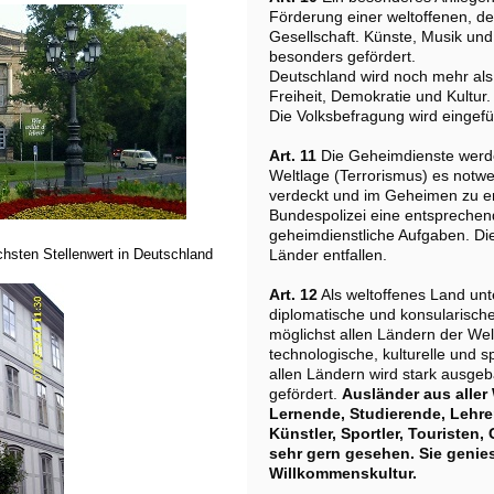
Förderung einer weltoffenen, d
Gesellschaft. Künste, Musik und 
besonders gefördert.
Deutschland wird noch mehr als 
Freiheit, Demokratie und Kultur.
Die Volksbefragung wird eingefü
Art. 11
Die Geheimdienste werde
Weltlage (Terrorismus) es notw
verdeckt und im Geheimen zu erm
Bundespolizei eine entsprechend
geheimdienstliche Aufgaben. Di
chsten Stellenwert in Deutschland
Länder entfallen.
Art. 12
Als weltoffenes Land unt
diplomatische und konsularisch
möglichst allen Ländern der Welt
technologische, kulturelle und s
allen Ländern wird stark ausge
gefördert.
Ausländer aus aller 
Lernende, Studierende, Lehren
Künstler, Sportler, Touristen,
sehr gern gesehen. Sie genie
Willkommenskultur.