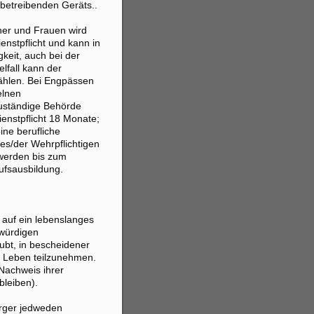
betreibenden Geräts..
ner und Frauen wird
ienstpflicht und kann in
gkeit, auch bei der
elfall kann der
 wählen. Bei Engpässen
elnen
zuständige Behörde
ienstpflicht 18 Monate;
ine berufliche
s/der Wehrpflichtigen
 werden bis zum
ufsausbildung.
 auf ein lebenslanges
würdigen
ubt, in bescheidener
n Leben teilzunehmen.
Nachweis ihrer
leiben).
ürger jedweden