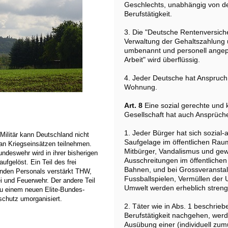
Geschlechts, unabhängig von d
Berufstätigkeit.
3. Die "Deutsche Rentenversich
Verwaltung der Gehaltszahlung 
umbenannt und personell angepa
Arbeit" wird überflüssig.
4. Jeder Deutsche hat Anspruch
Wohnung.
Art. 8
Eine sozial gerechte und 
Gesellschaft hat auch Ansprüch
1. Jeder Bürger hat sich sozial-
Militär kann Deutschland nicht
Saufgelage im öffentlichen Rau
an Kriegseinsätzen teilnehmen.
Mitbürger, Vandalismus und gewa
ndeswehr wird in ihrer bisherigen
Ausschreitungen im öffentliche
ufgelöst. Ein Teil des frei
Bahnen, und bei Grossveransta
nden Personals verstärkt THW,
Fussballspielen, Vermüllen de
ei und Feuerwehr. Der andere Teil
Umwelt werden erheblich streng
zu einem neuen Elite-Bundes­
schutz umorganisiert.
2. Täter wie in Abs. 1 beschrieb
Berufstätigkeit nachgehen, wer
Ausübung einer (individuell zum