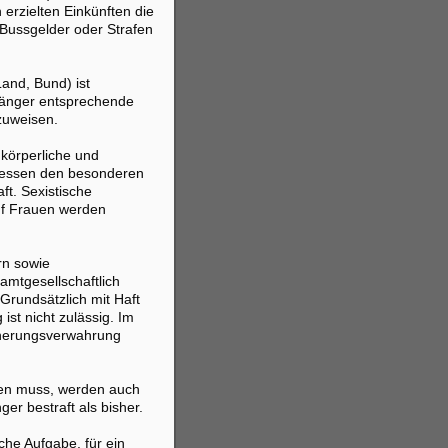
 erzielten Einkünften die
Bussgelder oder Strafen
and, Bund) ist
fänger entsprechende
uzuweisen.
 körperliche und
niessen den besonderen
t. Sexistische
uf Frauen werden
ern sowie
mtgesellschaftlich
 Grundsätzlich mit Haft
ist nicht zulässig. Im
icherungsverwahrung
den muss, werden auch
ger bestraft als bisher.
iche Aufgabe, für ein