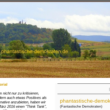
orial
um nicht nur zu kritisieren,
ern auch etwas Positives als
phantastische-demok
rnative anzubieten, haben wir
ärz 2016 einen "Think Tank",
(Fantastische Demokraten)