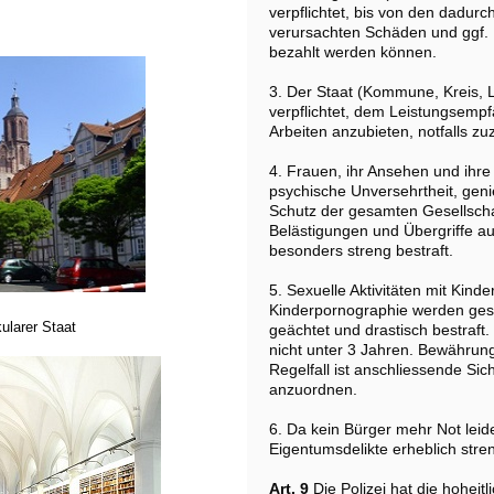
verpflichtet, bis von den dadurch
verursachten Schäden und ggf. 
bezahlt werden können.
3. Der Staat (Kommune, Kreis, L
verpflichtet, dem Leistungsemp
Arbeiten anzubieten, notfalls z
4. Frauen, ihr Ansehen und ihre
psychische Unversehrtheit, ge
Schutz der gesamten Gesellschaf
Belästigungen und Übergriffe a
besonders streng bestraft.
5. Sexuelle Aktivitäten mit Kind
Kinderpornographie werden gesa
ularer Staat
geächtet und drastisch bestraft.
nicht unter 3 Jahren. Bewährung 
Regelfall ist anschliessende S
anzuordnen.
6. Da kein Bürger mehr Not lei
Eigentumsdelikte erheblich stren
Art. 9
Die Polizei hat die hoheitl